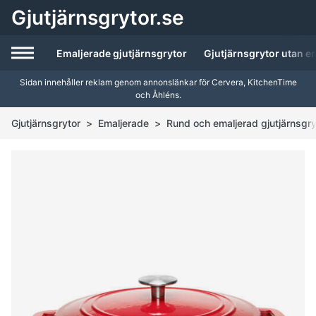
H
Gjutjärnsgrytor.se
o
p
Emaljerade gjutjärnsgrytor
Gjutjärnsgrytor utan e
p
a
Sidan innehåller reklam genom annonslänkar för
Cervera
,
KitchenTime
t
och
Åhléns
.
i
Gjutjärnsgrytor
>
Emaljerade
>
Rund och emaljerad gjutjärnsgryt
l
l
i
n
n
e
h
å
l
l
e
t